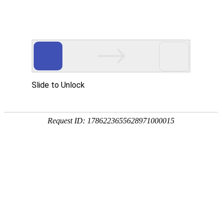
信息
热门搜索：
腾讯视
首页
房屋租售
招聘信息
求职信息
生意
快速导航：
最新天气
保存到桌面
租房
出租
分类:
全部
房屋租售
招聘信息
求职信息
生意转
详细：
全部
全职招聘
兼职招聘
地区:
全部
秦州区
麦积区
甘谷县
武山县
秦安