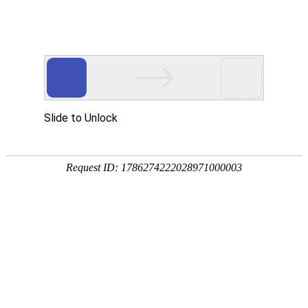
信息
热门搜索：
腾讯视
首页
房屋租售
招聘信息
求职信息
生意
快速导航：
最新天气
保存到桌面
租房
出租
分类:
全部
房屋租售
招聘信息
求职信息
生意转
地区:
全部
秦州区
麦积区
甘谷县
武山县
秦安
价格：
价格筛选
-
(元)