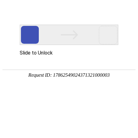
微信登录
请使用微信扫描二维码登录“拾光记摄影工作室”
微信扫一扫
返回首页