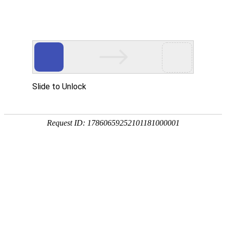
信息
热门搜索：
腾讯视
首页
房屋租售
招聘信息
求职信息
生意
快速导航：
最新天气
保存到桌面
租房
出租
当前位置：
首页
-
全部信息
-
求职信息
-
全职简历
找开车的活
2026/3/8 18:11:15
浏览
2713
来自
陇南