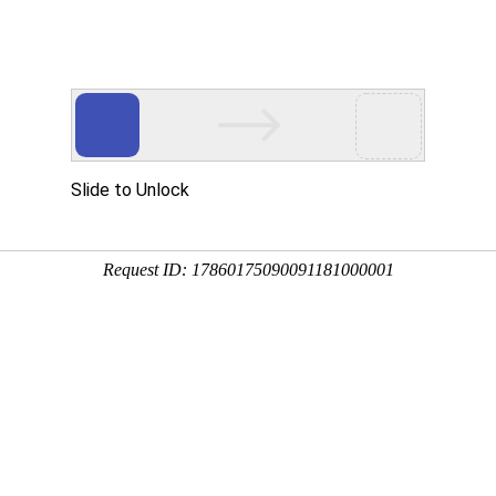
保存桌面
我的收藏
：
腾讯视频电视剧
武山法院
腾讯视频
电话
武山县人民法院
生意转让
便民服务
二手交易
车辆买卖
宠
出租
二手
车辆
转让
房产
生意转让
便民服务
二手交易
车辆买卖
宠物市场
商家
县
秦安县
清水县
张家川
天水市
其他省