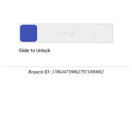
信息
热门搜索：
腾讯视
首页
房屋租售
招聘信息
求职信息
生意
快速导航：
最新天气
保存到桌面
租房
出租
当前位置：
拾光记摄影工作室
-
本地文章
-
生活百科
投资理赔诈骗小知识谨防上当受骗
2023/3/26 11:47:39
评论：0
浏览量：7869